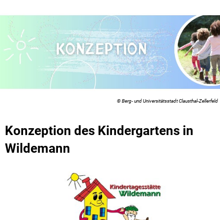
Org
Kommunale Wärmeplanung
Ort
Sch
Sta
Ste
© Berg- und Universitätsstadt Clausthal-Zellerfeld
Sch
Inf
Konzeption des Kindergartens in
Stä
Wildemann
Tie