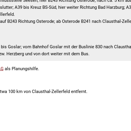
lussstelle Seesen; hier B243 Richtung Osterode; nach ca. 5 km abb
Einwohnerzahlen
Firmenbesuche
Über
lutter; A39 bis Kreuz BS-Süd, hier weiter Richtung Bad Harzburg; A3
lerfeld.
Telefonverzeichnis
Geplante Baumaßnahmen 202
auf B243 Richtung Osterode; ab Osterode B241 nach Clausthal-Zelle
Organisationsstruktur
Kommunale Wärmeplanung
Ortsrechtssammlung
is Goslar; vom Bahnhof Goslar mit der Buslinie 830 nach Clausthal-Z
Schiedsamt
w. Herzberg und von dort weiter mit dem Bus.
Stadtarchiv
AG
als Planungshilfe.
Stellenangebote
Schwerbehindertenbeauftrage
etwa 100 km von Clausthal-Zellerfeld entfernt.
Informationen und Hintergründe
Städtepartnerschaften
Tiefgarage - Stellplatz mieten