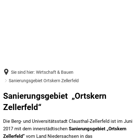
Bürgerservice & Politik
Wirtschaft & Bauen
Bildung & Forschung
Politik
Rat
Tourismus & Freizeit
Bauleitplanung
Stadtverwaltung
Wa
Amt
Bibliotheken
Einzelhandelsentwicklungskonzept
Tourist-Information
Eigenbetriebe
Or
Klä
TU Clausthal
Bau- und Gewerbegebiete
Religionen/Gottesdienste
Netiquette Social Media
Hei
Abw
Sie sind hier:
Wirtschaft & Bauen
Öffentliches Auftragswesen
ÖPNV - Regionalverband Großrau
Hinweise zur Barrierefreiheit
Kä
Bau
Sanierungsgebiet Ortskern Zellerfeld
Wirtschaftsförderung Region Gosl
Freizeit
Wahlen Kommunalwahl
Spo
Ein
Sanierungsgebiet „Ortskern
Förderprojekte
Unsere Bergstadt
Zellerfeld“
Die
Sanierungsgebiet Ortskern Zellerf
Ein
Die Berg- und Universitätsstadt Clausthal-Zellerfeld ist im Juni
Firmenbesuche
2017 mit dem innerstädtischen
Sanierungsgebiet „Ortskern
Tel
Zellerfeld“
vom Land Niedersachsen in das
Geplante Baumaßnahmen 2026