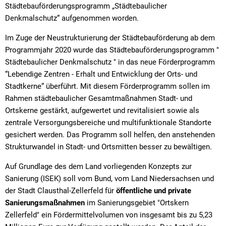
Org
Städtebauförderungsprogramm „Städtebaulicher
Kommunale Wärmeplanung
Denkmalschutz“ aufgenommen worden.
Ort
Im Zuge der Neustrukturierung der Städtebauförderung ab dem
Sch
Programmjahr 2020 wurde das Städtebauförderungsprogramm "
Städtebaulicher Denkmalschutz " in das neue Förderprogramm
Sta
“Lebendige Zentren - Erhalt und Entwicklung der Orts- und
Ste
Stadtkerne“ überführt. Mit diesem Förderprogramm sollen im
Rahmen städtebaulicher Gesamtmaßnahmen Stadt- und
Sch
Ortskerne gestärkt, aufgewertet und revitalisiert sowie als
zentrale Versorgungsbereiche und multifunktionale Standorte
Inf
gesichert werden. Das Programm soll helfen, den anstehenden
Stä
Strukturwandel in Stadt- und Ortsmitten besser zu bewältigen.
Auf Grundlage des dem Land vorliegenden Konzepts zur
Tie
Sanierung (ISEK) soll vom Bund, vom Land Niedersachsen und
der Stadt Clausthal-Zellerfeld für
öffentliche und private
Sanierungsmaßnahmen
im Sanierungsgebiet "Ortskern
Zellerfeld" ein Fördermittelvolumen von insgesamt bis zu 5,23