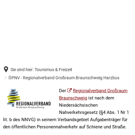
Bürgerservice & Politik
Wirtschaft & Bauen
Bildung & Forschung
Politik
Rat
Tourismus & Freizeit
Bauleitplanung
Stadtverwaltung
Wa
Amt
Bibliotheken
Einzelhandelsentwicklungskonzept
Tourist-Information
Eigenbetriebe
Or
Klä
TU Clausthal
Bau- und Gewerbegebiete
Religionen/Gottesdienste
Netiquette Social Media
Hei
Abw
Sie sind hier:
Tourismus & Freizeit
Öffentliches Auftragswesen
ÖPNV - Regionalverband Großrau
Hinweise zur Barrierefreiheit
Kä
Bau
ÖPNV - Regionalverband Großraum Braunschweig Harzbus
Wirtschaftsförderung Region Gosl
Freizeit
Wahlen Kommunalwahl
Spo
Ein
ÖPNV
Der
Regionalverband Großraum
Förderprojekte
Braunschweig
ist nach dem
Unsere Bergstadt
-
Die
Niedersächsischen
Sanierungsgebiet Ortskern Zellerf
Regionalverband
Nahverkehrsgesetz (§4 Abs. 1 Nr 1
Ein
lit. b des NNVG) in seinem Verbandsgebiet Aufgabenträger für
Firmenbesuche
Großraum
Tel
den öffentlichen Personennahverkehr auf Schiene und Straße.
Geplante Baumaßnahmen 2026