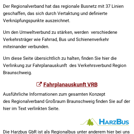
Braunschweig
Org
Der Regionalverband hat das regionale Busnetz mit 37 Linien
Harzbus
Kommunale Wärmeplanung
geschaffen, das sich durch Vertaktung und definierte
Ort
Verknüpfungspunkte auszeichnet.
Sch
Um den Umweltverbund zu stärken, werden verschiedene
Sta
Verkehrsträger wie Fahrrad, Bus und Schienenverkehr
miteinander verbunden.
Ste
Um diese Seite übersichtlich zu halten, finden Sie hier die
Sch
Verlinkung zur Fahrplanauskunft des Verkehrsverbund Region
Braunschweig.
Inf
Fahrplanauskunft VRB
Stä
Ausführliche Informationen zum gesamten Konzept
Tie
des Regionalverband Großraum Braunschweig finden Sie auf der
hier im Text verlinkten Seite.
Die Harzbus GbR ist als Regionalbus unter anderem hier bei uns