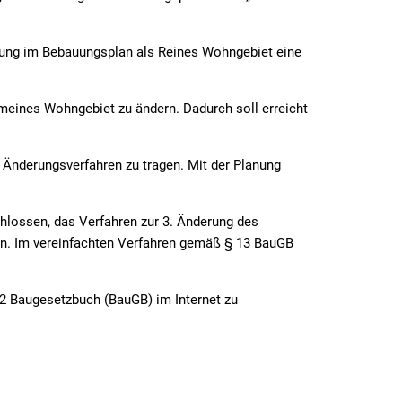
 uns
ELMITEC Elektronenmikroskopie GmbH
Alter Bahnh
6
MAC Frischkorn e.K.
96. Änderu
tzung im Bebauungsplan als Reines Wohngebiet eine
Or et Vin
BP Nr. 1D G
emeines Wohngebiet zu ändern. Dadurch soll erreicht
BP Nr. 103 
BP Nr. 68I
s Änderungsverfahren zu tragen. Mit der Planung
chlossen, das Verfahren zur 3. Änderung des
en. Im vereinfachten Verfahren gemäß § 13 BauGB
 zu Radon
2 Baugesetzbuch (BauGB) im Internet zu