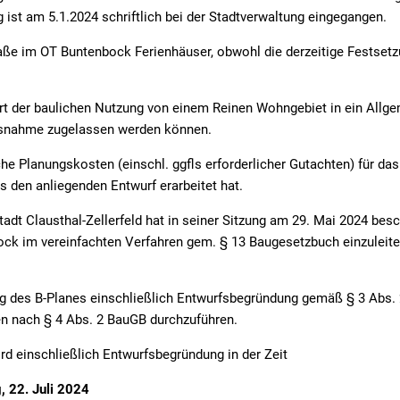
Einwohnerzahlen
Firmenbesuche
Über
g ist am 5.1.2024 schriftlich bei der Stadtverwaltung eingegangen.
Telefonverzeichnis
Geplante Baumaßnahmen 202
raße im OT Buntenbock Ferienhäuser, obwohl die derzeitige Festse
Organisationsstruktur
Kommunale Wärmeplanung
 Art der baulichen Nutzung von einem Reinen Wohngebiet in ein Allg
Ortsrechtssammlung
Ausnahme zugelassen werden können.
Schiedsamt
iche Planungskosten (einschl. ggfls erforderlicher Gutachten) für da
s den anliegenden Entwurf erarbeitet hat.
Stadtarchiv
adt Clausthal-Zellerfeld hat in seiner Sitzung am 29. Mai 2024 bes
Stellenangebote
ck im vereinfachten Verfahren gem. § 13 Baugesetzbuch einzuleit
Schwerbehindertenbeauftrage
Informationen und Hintergründe
g des B-Planes einschließlich Entwurfsbegründung gemäß § 3 Abs. 
den nach § 4 Abs. 2 BauGB durchzuführen.
Städtepartnerschaften
d einschließlich Entwurfsbegründung in der Zeit
Tiefgarage - Stellplatz mieten
, 22. Juli 2024