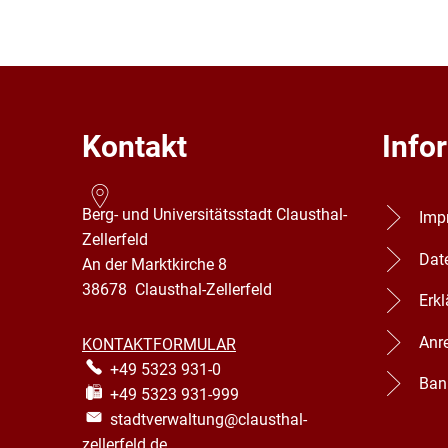
Kontakt
Info
Berg- und Universitätsstadt Clausthal-
Imp
Zellerfeld
Dat
An der Marktkirche 8
38678
Clausthal-Zellerfeld
Erkl
Anr
KONTAKTFORMULAR
+49 5323 931-0
Ban
+49 5323 931-999
stadtverwaltung@clausthal-
zellerfeld.de