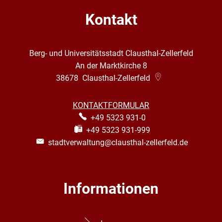
Org
Kontakt
Kommunale Wärmeplanung
Ort
Sch
Berg- und Universitätsstadt Clausthal-Zellerfeld
Sta
An der Marktkirche 8
38678
Clausthal-Zellerfeld
Ste
Sch
KONTAKTFORMULAR
+49 5323 931-0
Inf
+49 5323 931-999
stadtverwaltung@clausthal-zellerfeld.de
Stä
Tie
Informationen