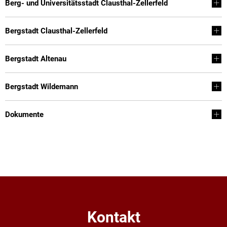
Berg- und Universitätsstadt Clausthal-Zellerfeld
Org
Kommunale Wärmeplanung
Ort
Bergstadt Clausthal-Zellerfeld
Sch
Bergstadt Altenau
Sta
Ste
Bergstadt Wildemann
Sch
Dokumente
Inf
Stä
Tie
Kontakt