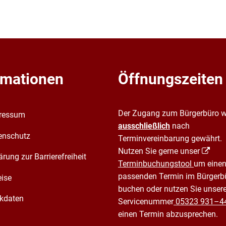
Einwohnerzahlen
Firmenbesuche
Über
Telefonverzeichnis
Geplante Baumaßnahmen 202
Organisationsstruktur
Kommunale Wärmeplanung
Ortsrechtssammlung
rmationen
Öffnungszeiten
Schiedsamt
Stadtarchiv
Der Zugang zum Bürgerbüro w
ressum
ausschließlich
nach
Stellenangebote
enschutz
Terminvereinbarung gewährt.
Schwerbehindertenbeauftrage
Nutzen Sie gerne unser
ärung zur Barrierefreiheit
Terminbuchungstool
um einen
Informationen und Hintergründe
passenden Termin im Bürgerb
eise
Städtepartnerschaften
buchen oder nutzen Sie unser
kdaten
Servicenummer
05323 931–4
Tiefgarage - Stellplatz mieten
einen Termin abzusprechen.