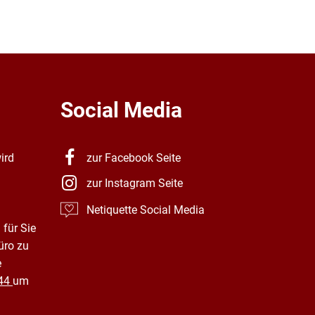
 uns
ELMITEC Elektronenmikroskopie GmbH
Alter Bahnh
6
MAC Frischkorn e.K.
96. Änderu
Or et Vin
BP Nr. 1D G
BP Nr. 103 
Social Media
BP Nr. 68I
ird
zur Facebook Seite
zur Instagram Seite
Netiquette Social Media
 für Sie
 zu Radon
üro zu
e
44
um