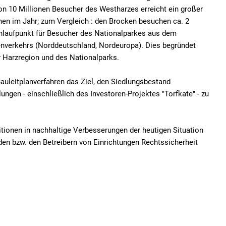
Einwohnerzahlen
Firmenbesuche
Über
n 10 Millionen Besucher des Westharzes erreicht ein großer
hen im Jahr; zum Vergleich : den Brocken besuchen ca. 2
Telefonverzeichnis
Geplante Baumaßnahmen 202
anlaufpunkt für Besucher des Nationalparkes aus dem
nverkehrs (Norddeutschland, Nordeuropa). Dies begründet
Organisationsstruktur
Kommunale Wärmeplanung
r Harzregion und des Nationalparks.
Ortsrechtssammlung
auleitplanverfahren das Ziel, den Siedlungsbestand
Schiedsamt
ungen - einschließlich des Investoren-Projektes "Torfkate" - zu
Stadtarchiv
Stellenangebote
itionen in nachhaltige Verbesserungen der heutigen Situation
en bzw. den Betreibern von Einrichtungen Rechtssicherheit
Schwerbehindertenbeauftrage
Informationen und Hintergründe
Städtepartnerschaften
Tiefgarage - Stellplatz mieten