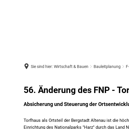
Sie sind hier:
Wirtschaft & Bauen
Bauleitplanung
F
56.
56. Änderung des FNP - To
Änderung
Absicherung und Steuerung der Ortsentwickl
des
Torfhaus als Ortsteil der Bergstadt Altenau ist die hö
FNP
Einrichtung des Nationalparks "Harz" durch das Land 