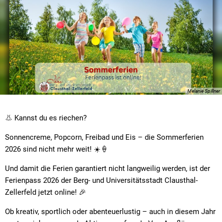
Org
Kommunale Wärmeplanung
Ort
Sch
Sta
Ste
Melanie Spillner
Sch
👃 Kannst du es riechen?
Inf
Sonnencreme, Popcorn, Freibad und Eis – die Sommerferien
Stä
2026 sind nicht mehr weit! ☀️🍦
Tie
Und damit die Ferien garantiert nicht langweilig werden, ist der
Ferienpass 2026 der Berg- und Universitätsstadt Clausthal-
Zellerfeld jetzt online! 🎉
Ob kreativ, sportlich oder abenteuerlustig – auch in diesem Jahr