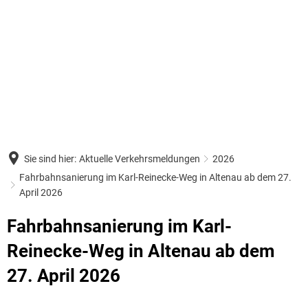
Bürgerservice & Politik
Wirtschaft & Bauen
Bildung & Forschung
Politik
Rat
Tourismus & Freizeit
Bauleitplanung
Stadtverwaltung
Wa
Amt
Bibliotheken
Einzelhandelsentwicklungskonzept
Tourist-Information
Eigenbetriebe
Or
Klä
TU Clausthal
Bau- und Gewerbegebiete
Religionen/Gottesdienste
Netiquette Social Media
Hei
Abw
Sie sind hier:
Aktuelle Verkehrsmeldungen
2026
Öffentliches Auftragswesen
ÖPNV - Regionalverband Großrau
Hinweise zur Barrierefreiheit
Kä
Bau
Fahrbahnsanierung im Karl-Reinecke-Weg in Altenau ab dem 27.
April 2026
Wirtschaftsförderung Region Gosl
Freizeit
Wahlen Kommunalwahl
Spo
Ein
Fahrbahnsanierung im Karl-
Förderprojekte
Unsere Bergstadt
Die
Reinecke-Weg in Altenau ab dem
Sanierungsgebiet Ortskern Zellerf
Ein
27. April 2026
Firmenbesuche
Tel
Geplante Baumaßnahmen 2026