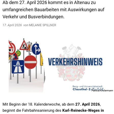
Ab dem 27. April 2026 kommt es in Altenau zu
Org
Kommunale Wärmeplanung
umfangreichen Bauarbeiten mit Auswirkungen auf
Ort
Verkehr und Busverbindungen.
Sch
17. April 2026
von
MELANIE SPILLNER
Sta
Ste
Sch
Inf
Stä
Tie
Patricia Kindermann
Mit Beginn der 18. Kalenderwoche, ab dem
27. April 2026
,
beginnt die Fahrbahnsanierung des
Karl-Reinecke-Weges in